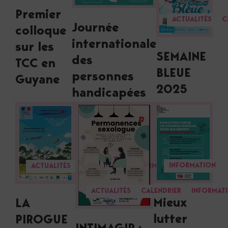
Premier
ACTUALITÉS
C
Journée
colloque
internationale
sur les
SEMAINE
des
TCC en
BLEUE
personnes
Guyane
2025
handicapées
INFORMATION
ACTUALITÉS
CALENDRIER
INFORMATION
ACTUALITÉS
CALENDRIER
INFORMAT
Mieux
LA
lutter
PIROGUE