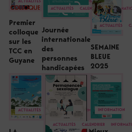
ACTUALITÉS
CALENDRIER
INFORMATION
ACTUALITÉS
CALENDRIER
INFORMATI
Premier
ACTUALITÉS
C
Journée
colloque
internationale
sur les
SEMAINE
des
TCC en
BLEUE
personnes
Guyane
2025
handicapées
INFORMATION
ACTUALITÉS
CALENDRIER
INFORMATION
ACTUALITÉS
CALENDRIER
INFORMAT